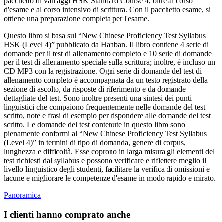
pacchetto di vantaggi HSK Standard Course 4, oltre al corso
d'esame e al corso intensivo di scrittura. Con il pacchetto esame, si
ottiene una preparazione completa per l'esame.
Questo libro si basa sul “New Chinese Proficiency Test Syllabus
HSK (Level 4)” pubblicato da Hanban. Il libro contiene 4 serie di
domande per il test di allenamento completo e 10 serie di domande
per il test di allenamento speciale sulla scrittura; inoltre, è incluso un
CD MP3 con la registrazione. Ogni serie di domande del test di
allenamento completo è accompagnata da un testo registrato della
sezione di ascolto, da risposte di riferimento e da domande
dettagliate del test. Sono inoltre presenti una sintesi dei punti
linguistici che compaiono frequentemente nelle domande del test
scritto, note e frasi di esempio per rispondere alle domande del test
scritto. Le domande del test contenute in questo libro sono
pienamente conformi al “New Chinese Proficiency Test Syllabus
(Level 4)” in termini di tipo di domanda, genere di corpus,
lunghezza e difficoltà. Esse coprono in larga misura gli elementi del
test richiesti dal syllabus e possono verificare e riflettere meglio il
livello linguistico degli studenti, facilitare la verifica di omissioni e
lacune e migliorare le competenze d'esame in modo rapido e mirato.
Panoramica
I clienti hanno comprato anche