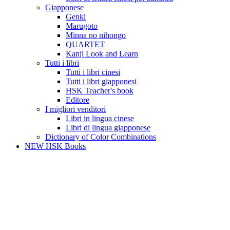
Giapponese
Genki
Marugoto
Minna no nihongo
QUARTET
Kanji Look and Learn
Tutti i libri
Tutti i libri cinesi
Tutti i libri giapponesi
HSK Teacher's book
Editore
I migliori venditori
Libri in lingua cinese
Libri di lingua giapponese
Dictionary of Color Combinations
NEW HSK Books