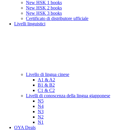
New HSK 1 books
New HSK 2 books
New HSK 3 books
Certificato di distributore ufficiale
Livelli linguistici
Livello di lingua cinese
A1 & A2
B1 & B2
C1 & C2
Livelli di conoscenza della lingua giapponese
N5
N4
N3
N2
N1
OYA Deals