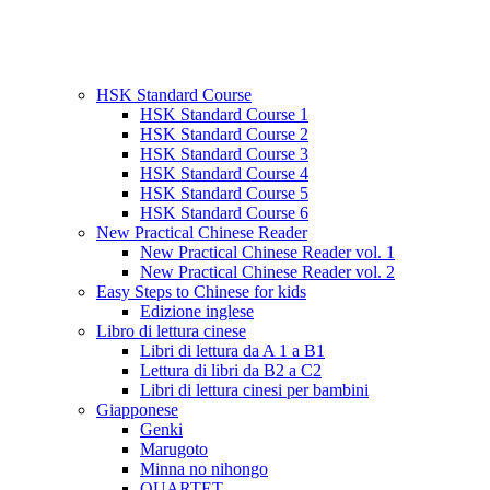
HSK Standard Course
HSK Standard Course 1
HSK Standard Course 2
HSK Standard Course 3
HSK Standard Course 4
HSK Standard Course 5
HSK Standard Course 6
New Practical Chinese Reader
New Practical Chinese Reader vol. 1
New Practical Chinese Reader vol. 2
Easy Steps to Chinese for kids
Edizione inglese
Libro di lettura cinese
Libri di lettura da A 1 a B1
Lettura di libri da B2 a C2
Libri di lettura cinesi per bambini
Giapponese
Genki
Marugoto
Minna no nihongo
QUARTET