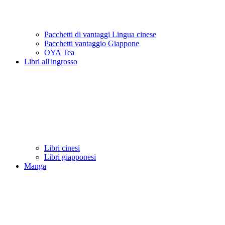
Pacchetti di vantaggi Lingua cinese
Pacchetti vantaggio Giappone
OYA Tea
Libri all'ingrosso
Libri cinesi
Libri giapponesi
Manga