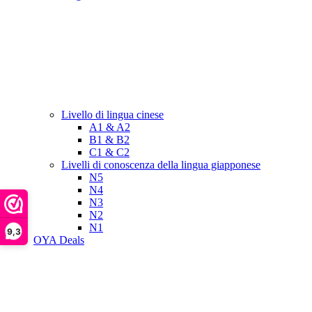
Livello di lingua cinese
A1 & A2
B1 & B2
C1 & C2
Livelli di conoscenza della lingua giapponese
N5
N4
N3
N2
N1
9,3
OYA Deals