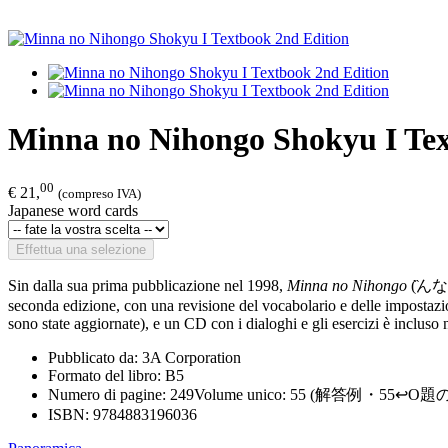
Minna no Nihongo Shokyu I Tex
00
€ 21,
(compreso IVA)
Japanese word cards
Effettua una selezione
Sin dalla sua prima pubblicazione nel 1998,
Minna no Nihongo
(̏んなの
seconda edizione, con una revisione del vocabolario e delle impostazio
sono state aggiornate), e un CD con i dialoghi e gli esercizi è incluso n
Pubblicato da: 3A Corporation
Formato del libro: B5
Numero di pagine: 249Volume unico: 55 (解答例・55
ISBN: 9784883196036