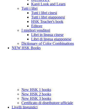
Kanji Look and Learn
Tutti i libri
Tutti i libri cinesi
Tutti i libri giapponesi
HSK Teacher's book
Editore
I migliori venditori
Libri in lingua cinese
Libri di lingua giapponese
Dictionary of Color Combinations
NEW HSK Books
New HSK 1 books
New HSK 2 books
New HSK 3 books
Certificato di distributore ufficiale
Livelli linguistici