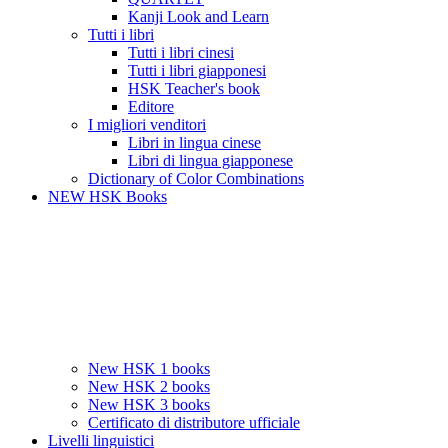
Kanji Look and Learn
Tutti i libri
Tutti i libri cinesi
Tutti i libri giapponesi
HSK Teacher's book
Editore
I migliori venditori
Libri in lingua cinese
Libri di lingua giapponese
Dictionary of Color Combinations
NEW HSK Books
New HSK 1 books
New HSK 2 books
New HSK 3 books
Certificato di distributore ufficiale
Livelli linguistici