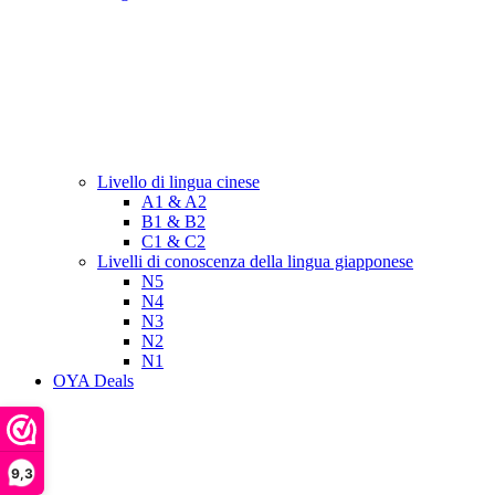
Livello di lingua cinese
A1 & A2
B1 & B2
C1 & C2
Livelli di conoscenza della lingua giapponese
N5
N4
N3
N2
N1
OYA Deals
9,3