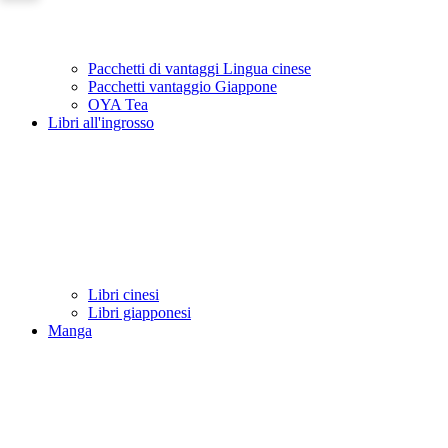
Pacchetti di vantaggi Lingua cinese
Pacchetti vantaggio Giappone
OYA Tea
Libri all'ingrosso
Libri cinesi
Libri giapponesi
Manga