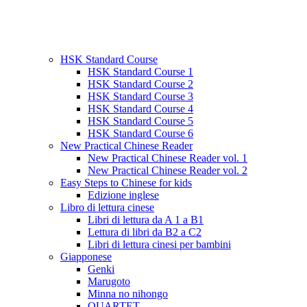
HSK Standard Course
HSK Standard Course 1
HSK Standard Course 2
HSK Standard Course 3
HSK Standard Course 4
HSK Standard Course 5
HSK Standard Course 6
New Practical Chinese Reader
New Practical Chinese Reader vol. 1
New Practical Chinese Reader vol. 2
Easy Steps to Chinese for kids
Edizione inglese
Libro di lettura cinese
Libri di lettura da A 1 a B1
Lettura di libri da B2 a C2
Libri di lettura cinesi per bambini
Giapponese
Genki
Marugoto
Minna no nihongo
QUARTET