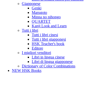
Giapponese
Genki
Marugoto
Minna no nihongo
QUARTET
Kanji Look and Learn
Tutti i libri
Tutti i libri cinesi
Tutti i libri giapponesi
HSK Teacher's book
Editore
I migliori venditori
Libri in lingua cinese
Libri di lingua giapponese
Dictionary of Color Combinations
NEW HSK Books