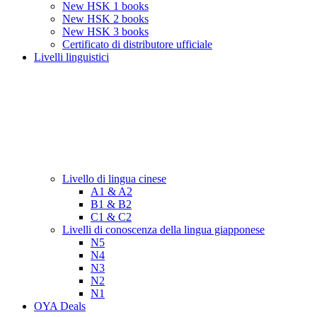
New HSK 1 books
New HSK 2 books
New HSK 3 books
Certificato di distributore ufficiale
Livelli linguistici
Livello di lingua cinese
A1 & A2
B1 & B2
C1 & C2
Livelli di conoscenza della lingua giapponese
N5
N4
N3
N2
N1
OYA Deals